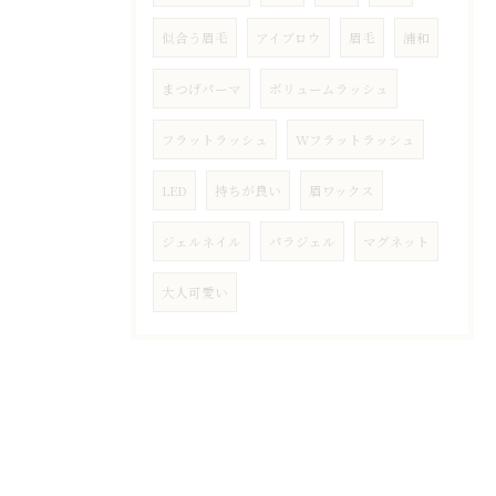
似合う眉毛
アイブロウ
眉毛
浦和
まつげパーマ
ボリュームラッシュ
フラットラッシュ
Wフラットラッシュ
LED
持ちが良い
眉ワックス
ジェルネイル
パラジェル
マグネット
大人可愛い