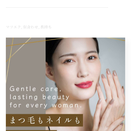
----------------------------------------------------------------------
マツエク
似合わせ
長持ち
< 前のページ
一覧に戻る
次のページ >
関連タグ
#ブラウンエクステ
#LEDエクステ
#浦和LEDエクステ
#束感仕上げ
#束感まつ毛
#上手
#安心
#上品
#丁寧