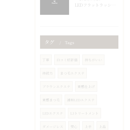
LEDフラットラッシュ160本🤎
タグ
Tags
丁寧
口コミ好評価
持ちがいい
持続力
まつ毛エクステ
ブラウンエクステ
束感仕上げ
束感まつ毛
浦和LEDエクステ
LEDエクステ
L3トリートメント
ダメージレス
安心
上手
上品