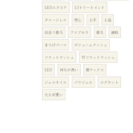
LEDエクステ
L3トリートメント
ダメージレス
安心
上手
上品
似合う眉毛
アイブロウ
眉毛
浦和
まつげパーマ
ボリュームラッシュ
フラットラッシュ
Wフラットラッシュ
LED
持ちが良い
眉ワックス
ジェルネイル
パラジェル
マグネット
大人可愛い