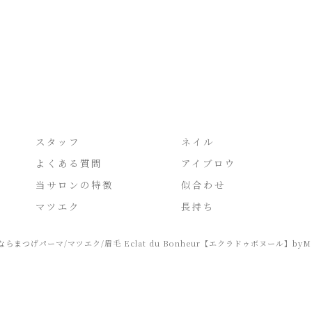
スタッフ
ネイル
よくある質問
アイブロウ
当サロンの特徴
似合わせ
マツエク
長持ち
まつげパーマ/マツエク/眉毛 Eclat du Bonheur【エクラドゥボヌール】byMoan