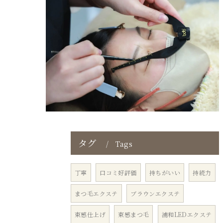
タグ
Tags
丁寧
口コミ好評価
持ちがいい
持続力
まつ毛エクステ
ブラウンエクステ
束感仕上げ
束感まつ毛
浦和LEDエクステ