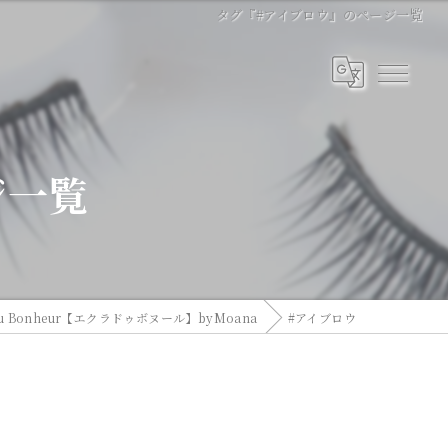
タグ『#アイブロウ』のページ一覧
ジ一覧
 Bonheur【エクラドゥボヌール】byMoana
#アイブロウ