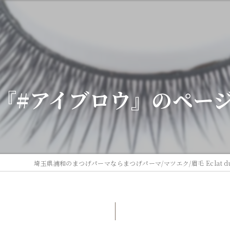
『#アイブロウ』のペー
埼玉県浦和のまつげパーマならまつげパーマ/マツエク/眉毛 Eclat du