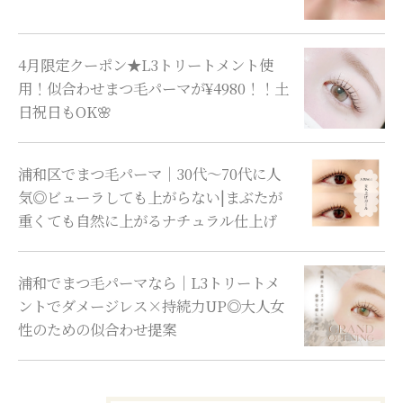
4月限定クーポン★L3トリートメント使
用！似合わせまつ毛パーマが¥4980！！土
日祝日もOK🌸
浦和区でまつ毛パーマ｜30代〜70代に人
気◎ビューラしても上がらない|まぶたが
重くても自然に上がるナチュラル仕上げ
浦和でまつ毛パーマなら｜L3トリートメ
ントでダメージレス×持続力UP◎大人女
性のための似合わせ提案