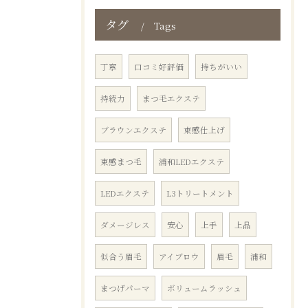
タグ
Tags
丁寧
口コミ好評価
持ちがいい
お問い合わせはこちら
持続力
まつ毛エクステ
ブラウンエクステ
束感仕上げ
束感まつ毛
浦和LEDエクステ
LEDエクステ
L3トリートメント
ダメージレス
安心
上手
上品
似合う眉毛
アイブロウ
眉毛
浦和
まつげパーマ
ボリュームラッシュ