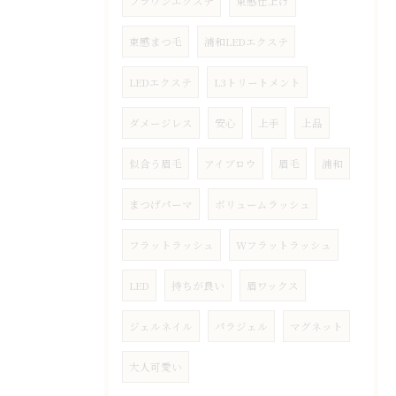
ブラウンエクステ
束感仕上げ
束感まつ毛
浦和LEDエクステ
LEDエクステ
L3トリートメント
ダメージレス
安心
上手
上品
似合う眉毛
アイブロウ
眉毛
浦和
まつげパーマ
ボリュームラッシュ
フラットラッシュ
Wフラットラッシュ
LED
持ちが良い
眉ワックス
ジェルネイル
パラジェル
マグネット
大人可愛い