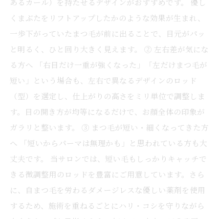
あるカール）を持たせるデザインがおすすめです。 優し
くまぶたをリフトアップしたかのような効果が生まれ、
一歩下がっていたまつ毛が前に出ることで、目元がパッ
と明るく、ひと回り大きく見えます。 ② 左右差が気にな
る方へ 「右目だけ一重が強くなった」「左だけまつ毛が
短い」という場合も、左右で異なるデザインのロッド
（型）を選定し、仕上がりの高さをミリ単位で調整しま
す。目の開き方が均等になるだけで、お顔全体の印象が
ガラリと整います。 ③ まつ毛が短い・細くなってきた方
へ 「短いからパーマは無理かも」と思われている方も大
丈夫です。 当サロンでは、短い毛もしっかりキャッチで
きる微調整用のロッドを豊富にご用意しています。さら
に、自まつ毛を労わるダメージレスな優しい薬剤を使用
するため、施術を重ねるごとにハリ・コシを守りながら