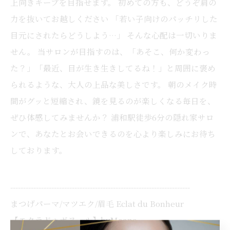
上向きキープを目指せます。 初めての方も、どうぞ肩の
力を抜いてお越しください 「若い子向けのパッチリした
目元にされたらどうしよう…」 そんな心配は一切いりま
せん。 当サロンが目指すのは、「あそこ、何か変わっ
た？」「最近、目が生き生きしてるね！」と周囲に褒め
られるような、大人の上品な美しさです。 朝のメイク時
間がグッと短縮され、鏡を見るのが楽しくなる毎日を、
ぜひ体感してみませんか？ 浦和駅徒歩6分の隠れ家サロ
ンで、あなたとお会いできるのを心より楽しみにお待ち
しております。
----------------------------------------------------------------------
まつげパーマ/マツエク/眉毛 Eclat du Bonheur
【エクラドゥボヌール】byMoana