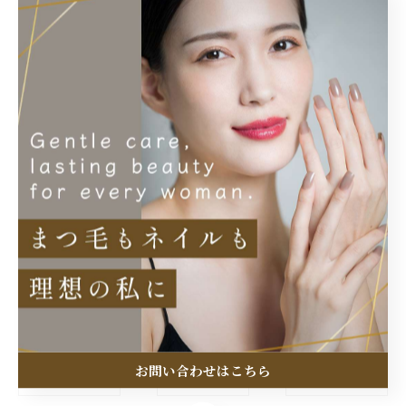
住所 : 埼玉県さいたま市浦和区岸町４丁目１１−１２
みーしぐ浦和102
電話番号 : 080-7321-7864
浦和で似合わせデザインを提供
浦和で長持ちを意識した施術
----------------------------------------------------------------------
似合わせ
長持ち
お問い合わせはこちら
< 前のページ
一覧に戻る
次のページ >