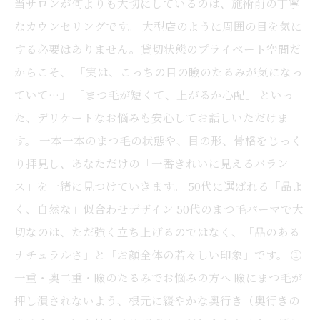
当サロンが何よりも大切にしているのは、施術前の丁寧
なカウンセリングです。 大型店のように周囲の目を気に
する必要はありません。貸切状態のプライベート空間だ
からこそ、 「実は、こっちの目の瞼のたるみが気になっ
ていて…」 「まつ毛が短くて、上がるか心配」 といっ
た、デリケートなお悩みも安心してお話しいただけま
す。 一本一本のまつ毛の状態や、目の形、骨格をじっく
り拝見し、あなただけの「一番きれいに見えるバラン
ス」を一緒に見つけていきます。 50代に選ばれる「品よ
く、自然な」似合わせデザイン 50代のまつ毛パーマで大
切なのは、ただ強く立ち上げるのではなく、「品のある
ナチュラルさ」と「お顔全体の若々しい印象」です。 ①
一重・奥二重・瞼のたるみでお悩みの方へ 瞼にまつ毛が
押し潰されないよう、根元に緩やかな奥行き（奥行きの