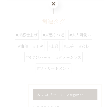
お問い合わせはこちら
関連タグ
#束感仕上げ
#束感まつ毛
#大人可愛い
#浦和
#丁寧
#上品
#上手
#安心
#まつげパーマ
#ダメージレス
#L3トリートメント
カテゴリー
Categories