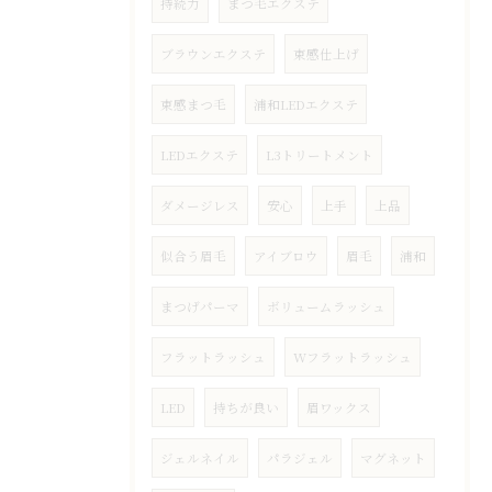
持続力
まつ毛エクステ
ブラウンエクステ
束感仕上げ
束感まつ毛
浦和LEDエクステ
LEDエクステ
L3トリートメント
ダメージレス
安心
上手
上品
似合う眉毛
アイブロウ
眉毛
浦和
まつげパーマ
ボリュームラッシュ
フラットラッシュ
Wフラットラッシュ
LED
持ちが良い
眉ワックス
ジェルネイル
パラジェル
マグネット