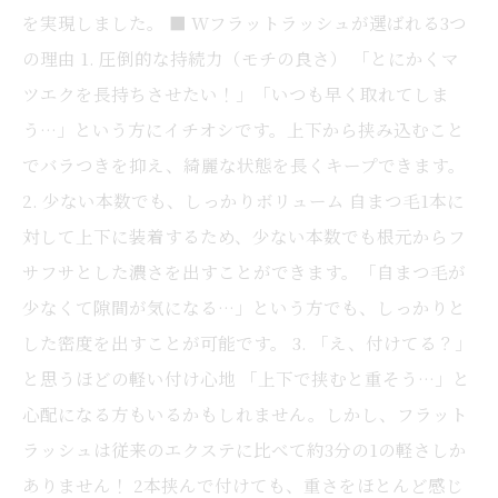
を実現しました。 ■ Wフラットラッシュが選ばれる3つ
の理由 1. 圧倒的な持続力（モチの良さ） 「とにかくマ
ツエクを長持ちさせたい！」「いつも早く取れてしま
う…」という方にイチオシです。上下から挟み込むこと
でバラつきを抑え、綺麗な状態を長くキープできます。
2. 少ない本数でも、しっかりボリューム 自まつ毛1本に
対して上下に装着するため、少ない本数でも根元からフ
サフサとした濃さを出すことができます。「自まつ毛が
少なくて隙間が気になる…」という方でも、しっかりと
した密度を出すことが可能です。 3. 「え、付けてる？」
と思うほどの軽い付け心地 「上下で挟むと重そう…」と
心配になる方もいるかもしれません。しかし、フラット
ラッシュは従来のエクステに比べて約3分の1の軽さしか
ありません！ 2本挟んで付けても、重さをほとんど感じ