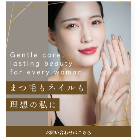
さい！ 当店では、お客様一人ひとりの目の形や生え癖、
お好みの雰囲気に合わせた丁寧なカウンセリングを大切
にしています。 マツエクの持ちが悪くて悩んでいる方 存
在感はあるけれど、優しくナチュラルなお目元に仕上げ
たい方 自まつ毛を労わりながらボリュームアップしたい
方 ぜひ一度、当店のWフラットラッシュをお試しくださ
い！驚きのキープ力とカラーによる印象の変化に、きっ
と感動していただけるはずです。 皆様のご来店を、心よ
りお待ちしております。
----------------------------------------------------------------------
まつげパーマ/マツエク/眉毛 Eclat du Bonheur
【エクラドゥボヌール】byMoana
お問い合わせはこちら
住所 : 埼玉県さいたま市浦和区岸町４丁目１１−１２