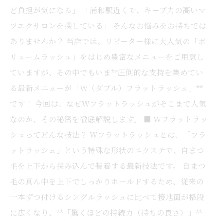
ど負担が気になる」 「浦和駅近くで、キープ力の高いマ
ツエクサロンを探している」 そんなお悩みをお持ちでは
ありませんか？ 当店では、リピーター様に大人気の「ボ
リュームラッシュ」をはじめ豊富なメニューをご用意し
ていますが、その中でもいま**圧倒的な支持を集めてい
る最新メニューが「W（ダブル）フラットラッシュ」**
です！ 今回は、なぜWフラットラッシュがそこまで人気
なのか、その秘密を徹底解説します。 ■ Wフラットラッ
シュってどんな技法？ Wフラットラッシュとは、「フラ
ットラッシュ」という特殊な形状のエクステで、自まつ
毛を上下から挟み込んで装着する最新技法です。 自まつ
毛の真ん中を上下でしっかりホールドするため、従来の
一本ずつ付けるシングルラッシュに比べて接地面が格段
に広くなり、**「驚くほどの持続力（持ちの良さ）」**