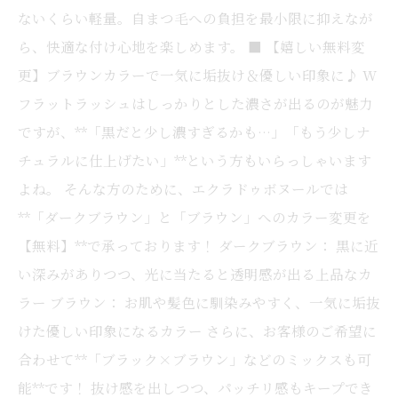
ないくらい軽量。自まつ毛への負担を最小限に抑えなが
ら、快適な付け心地を楽しめます。 ■ 【嬉しい無料変
更】ブラウンカラーで一気に垢抜け＆優しい印象に♪ W
フラットラッシュはしっかりとした濃さが出るのが魅力
ですが、**「黒だと少し濃すぎるかも…」「もう少しナ
チュラルに仕上げたい」**という方もいらっしゃいます
よね。 そんな方のために、エクラドゥボヌールでは
**「ダークブラウン」と「ブラウン」へのカラー変更を
【無料】**で承っております！ ダークブラウン： 黒に近
い深みがありつつ、光に当たると透明感が出る上品なカ
ラー ブラウン： お肌や髪色に馴染みやすく、一気に垢抜
けた優しい印象になるカラー さらに、お客様のご希望に
合わせて**「ブラック×ブラウン」などのミックスも可
能**です！ 抜け感を出しつつ、パッチリ感もキープでき