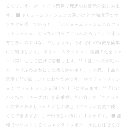
るので、オーダーメイド感覚で理想のお目元を楽しめま
す。 ■ ボリュームラッシュとの違いは？ 浦和近辺でマ
ツエクを探していると、「ボリュームラッシュとWフラ
ットラッシュ、どっちが自分に合うんだろう？」と迷う
方も多いのではないでしょうか。それぞれの特徴を簡単
にご紹介します。 ボリュームラッシュ： 極細の毛をファ
ン（束）にして広げて装着します。**「自まつ毛が細い
方」や「ふわふわとした柔らかいボリューム感、上品な
密度」**が欲しい方におすすめです。 Wフラットラッシ
ュ： フラットラッシュ同士で上下に挟みます。**「とに
かく持ち（キープ力）を最重視したい方」や「アイライ
ン効果のあるしっかりとした濃さ（ブラウン変更で優し
くもできます♪）」**が欲しい方におすすめです。 ■ 浦
和でマツエクするならエクラドゥボヌールにお任せくだ