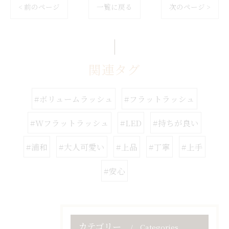
< 前のページ
一覧に戻る
次のページ >
関連タグ
#ボリュームラッシュ
#フラットラッシュ
#Wフラットラッシュ
#LED
#持ちが良い
#浦和
#大人可愛い
#上品
#丁寧
#上手
#安心
カテゴリー
Categories