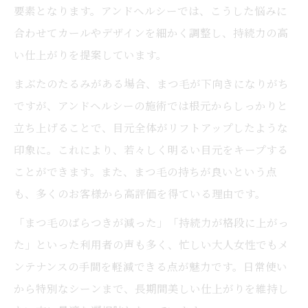
要素となります。アンドヘルシーでは、こうした悩みに
解
合わせてカールやデザインを細かく調整し、持続力の高
持続力を追求した自然な目元の作り方を紹
い仕上がりを提案しています。
介
まぶたのたるみがある場合、まつ毛が下向きになりがち
切らない眼瞼下垂治療と施術の両立ポイン
ですが、アンドヘルシーの施術では根元からしっかりと
ト
立ち上げることで、目元全体がリフトアップしたような
まぶたのたるみ手術費用を踏まえた選択肢
印象に。これにより、若々しく明るい目元をキープする
ことができます。また、まつ毛の持ちが良いという点
も、多くのお客様から高評価を得ている理由です。
「まつ毛のばらつきが減った」「持続力が格段に上がっ
た」といった利用者の声も多く、忙しい大人女性でもメ
ンテナンスの手間を軽減できる点が魅力です。日常使い
から特別なシーンまで、長期間美しい仕上がりを維持し