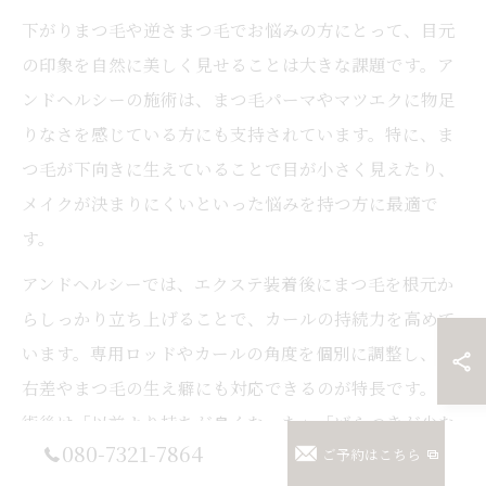
下がりまつ毛や逆さまつ毛でお悩みの方にとって、目元
の印象を自然に美しく見せることは大きな課題です。ア
ンドヘルシーの施術は、まつ毛パーマやマツエクに物足
りなさを感じている方にも支持されています。特に、ま
つ毛が下向きに生えていることで目が小さく見えたり、
メイクが決まりにくいといった悩みを持つ方に最適で
す。
アンドヘルシーでは、エクステ装着後にまつ毛を根元か
らしっかり立ち上げることで、カールの持続力を高めて
います。専用ロッドやカールの角度を個別に調整し、左
右差やまつ毛の生え癖にも対応できるのが特長です。施
術後は「以前より持ちが良くなった」「ばらつきが少な
080-7321-7864
ご予約はこちら
くなった」との声も多く、忙しい大人女性にとって朝の