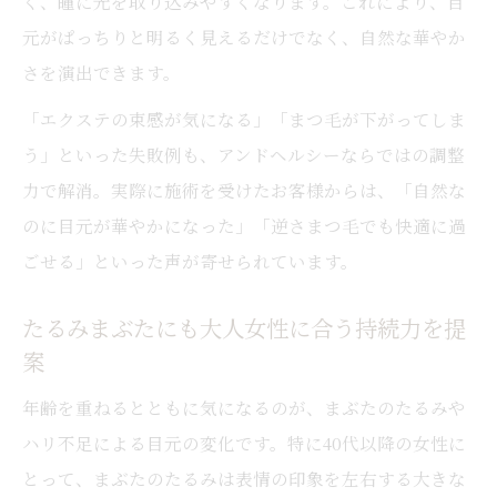
く、瞳に光を取り込みやすくなります。これにより、目
持続力にこだわる下がりまつ毛ケアの実践例
元がぱっちりと明るく見えるだけでなく、自然な華やか
アンドヘルシーで下がりまつ毛も持ちが良
さを演出できます。
くなる
「エクステの束感が気になる」「まつ毛が下がってしま
40代のまぶたのたるみ改善に役立つ施術例
う」といった失敗例も、アンドヘルシーならではの調整
持続力とバランスの整った美しい目元体験
力で解消。実際に施術を受けたお客様からは、「自然な
逆さまつ毛対策で長持ちする上品な仕上が
のに目元が華やかになった」「逆さまつ毛でも快適に過
り
ごせる」といった声が寄せられています。
エクステとマツパの持続力比較と選び方
たるみまぶたにも大人女性に合う持続力を提
自然で上品な印象を目指すための最新アプロー
案
チ
アンドヘルシーで叶える最新の上品アイデ
年齢を重ねるとともに気になるのが、まぶたのたるみや
ザイン
ハリ不足による目元の変化です。特に40代以降の女性に
とって、まぶたのたるみは表情の印象を左右する大きな
逆さまつ毛や瞼のたるみに悩む方への最適