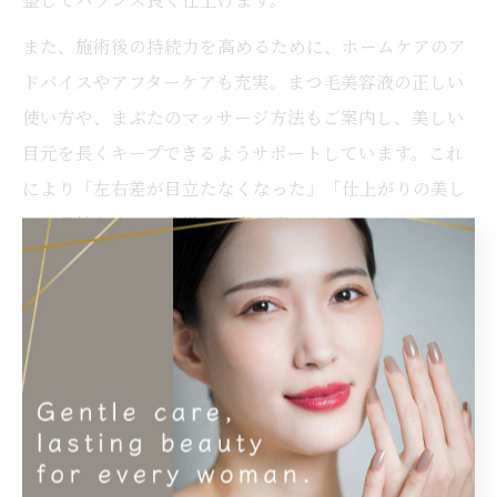
また、施術後の持続力を高めるために、ホームケアのア
ドバイスやアフターケアも充実。まつ毛美容液の正しい
使い方や、まぶたのマッサージ方法もご案内し、美しい
目元を長くキープできるようサポートしています。これ
により「左右差が目立たなくなった」「仕上がりの美し
さが長持ちする」と満足の声が寄せられています。
切らない眼瞼下垂治療とサロン施術の違いと
は
眼瞼下垂には、医療機関で行う切らない治療（非切開
法）と、まつ毛サロンで受けられる施術の2つのアプロ
ーチがあります。切らない治療は、糸でまぶたの筋肉を
引き上げるなどの医療的な手法で、根本的な症状改善を