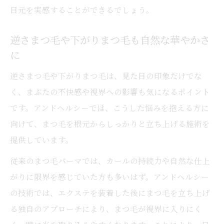
まぶたのたるみに合う自然な目元を叶える
目元を実感することができるでしょう。
方法
逆さまつ毛や下がりまつ毛も自然な華やかさ
持続力と美しさを両立する大人女性の新常
に
識
逆さまつ毛や下がりまつ毛は、見た目の印象だけでな
大人女性が選ぶアンドヘルシーの魅力を解説
く、まぶたの不快感や視界への影響も気になるポイント
アンドヘルシーが大人女性に人気の理由を
です。アンドヘルシーでは、こうした悩みを抱える方に
探る
向けて、まつ毛を根元からしっかりと立ち上げる施術を
瞼のたるみや逆さまつ毛にも上品な印象を
提供しています。
エクステとパーマの併用で理想の目元へ導
従来のまつ毛パーマでは、カールの持続力や自然な仕上
く
がりに限界を感じていた方も多いはず。アンドヘルシー
40代からのまぶた悩みに寄り添う施術内容
の技術では、エクステを装着した後にまつ毛を立ち上げ
アンドヘルシーで実現する持続力アップの
る独自のアプローチにより、まつ毛が視界に入りにく
秘訣