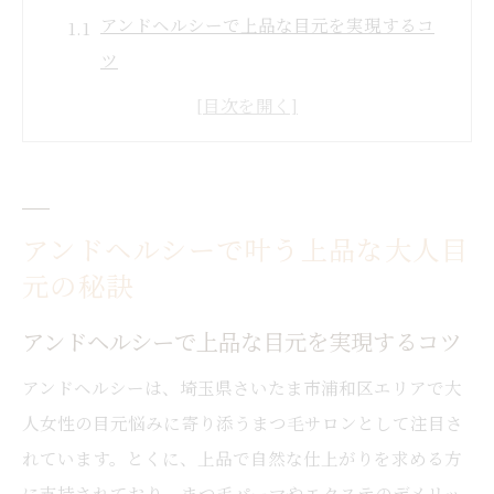
アンドヘルシーで上品な目元を実現するコ
ツ
逆さまつ毛や下がりまつ毛も自然な華やか
さに
たるみまぶたにも大人女性に合う持続力を
提案
アンドヘルシーで叶う上品な大人目
アンドヘルシーの施術が選ばれる理由とは
元の秘訣
自分に似合う目元デザインの選び方と秘訣
逆さまつ毛や瞼のたるみに悩む方へ新提案
アンドヘルシーで上品な目元を実現するコツ
アンドヘルシーで逆さまつ毛対策を始める
アンドヘルシーは、埼玉県さいたま市浦和区エリアで大
理由
人女性の目元悩みに寄り添うまつ毛サロンとして注目さ
40代の眼瞼下垂や下がりまつ毛への新アプ
れています。とくに、上品で自然な仕上がりを求める方
ローチ
に支持されており、まつ毛パーマやエクステのデメリッ