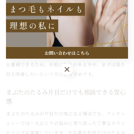
目指しますが、ダウンタイムや費用がかかる点がデメリ
ットです。
一方、アンドヘルシーのようなサロン施術は、気軽に受
けられ、まぶたやまつ毛の状態に合わせて自然なリフト
アップやバランス調整が行えるのが特徴です。医療的な
お問い合わせはこちら
治療と異なり、まつ毛のデザイン性や仕上がりの美しさ
を重視できるため、手術に抵抗がある方や、まずは見た
お問い合わせはこちら
目を改善したいという方におすすめです。
まぶたのたるみ片目だけでも相談できる安心
感
まぶたのたるみが片目だけ気になる場合でも、アンドヘ
ルシーでは一人ひとりの悩みに寄り添った丁寧なカウン
セリングを実施しています。左右差や片目だけのたるみ