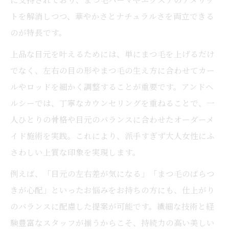
瞼のたるみや左右差に合わせたケア方法を
トを解消しつつ、華やかさとナチュラルさを両立できる
紹介
のが特長です。
切らない眼瞼下垂治療とサロン施術の違い
上品な目元を叶えるためには、単にまつ毛を上げるだけ
とは
でなく、左右の目の形やまつ毛の生え方に合わせてカー
まぶたのたるみ片目だけでも相談できる安
ルやロッドを細かく調整することが重要です。アンドヘ
心感
ルシーでは、丁寧なカウンセリングを重ねることで、一
ナチュラルな華やかさを持続する方法とは
人ひとりの骨格や目元のバランスに合わせたオーダーメ
アンドヘルシーで持続力あるナチュラルな
イド施術を実践。これにより、派手すぎず大人女性にふ
仕上がりへ
さわしい上質な印象を実現します。
自まつ毛との差が少ない上品な目元づくり
例えば、「目元の左右差が気になる」「まつ毛のばらつ
の極意
きが心配」といったお悩みをお持ちの方にも、仕上がり
逆さまつ毛と下がりまつ毛も華やかさ長持
のバランスに配慮した提案が可能です。繊細な技術と経
ち
験豊富なスタッフが揃うからこそ、持続力の高い美しい