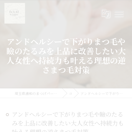
アンドヘルシーで下がりまつ毛や
瞼のたるみを上品に改善したい大
人女性へ持続力も叶える理想の逆
さまつ毛対策
埼玉県浦和のまつげパーマならまつげパーマ/マツエク/眉毛 Eclat du Bonheur【エクラドゥボヌール】byMoana
コラム
アンドヘルシーで下がりまつ毛や瞼のたるみを上品に改善したい大人女性へ持続力も叶える理想の逆さまつ毛対策
アンドヘルシーで下がりまつ毛や瞼のたる
みを上品に改善したい大人女性へ持続力も
叶える理想の逆さまつ毛対策