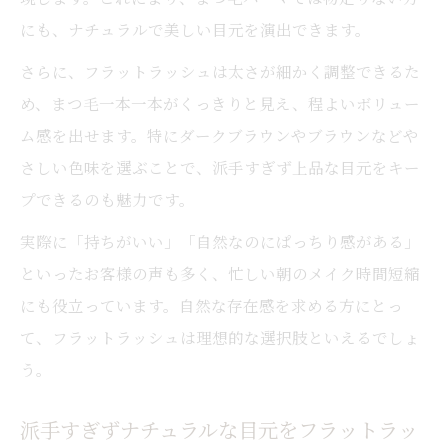
トラッシュの特徴
にも、ナチュラルで美しい目元を演出できます。
長持ちを実現するフラットラッシュの秘密
さらに、フラットラッシュは太さが細かく調整できるた
と注意点
め、まつ毛一本一本がくっきりと見え、程よいボリュー
LEDエクステとの組み合わせで更に持ちが
ム感を出せます。特にダークブラウンやブラウンなどや
アップ
さしい色味を選ぶことで、派手すぎず上品な目元をキー
自まつ毛に優しいフラットラッシュの持ち
プできるのも魅力です。
の良さを実感
実際に「持ちがいい」「自然なのにぱっちり感がある」
駅近サロンで叶えるナチュラル派の選択
といったお客様の声も多く、忙しい朝のメイク時間短縮
駅近で通いやすいフラットラッシュサロン
にも役立っています。自然な存在感を求める方にとっ
の選び方
て、フラットラッシュは理想的な選択肢といえるでしょ
ナチュラル派におすすめの駅近フラットラ
う。
ッシュ施術
派手すぎずナチュラルな目元をフラットラッ
忙しい毎日でも駅近サロンならフラットラ