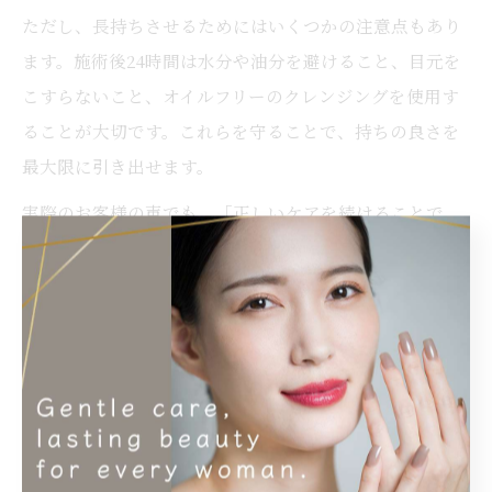
ただし、長持ちさせるためにはいくつかの注意点もあり
ます。施術後24時間は水分や油分を避けること、目元を
こすらないこと、オイルフリーのクレンジングを使用す
ることが大切です。これらを守ることで、持ちの良さを
最大限に引き出せます。
実際のお客様の声でも、「正しいケアを続けることで、
エクステの持ちが格段に良くなった」との評価が多く見
られます。特に初めてフラットラッシュを体験する方
は、サロンでアフターケアのアドバイスをしっかり受け
ることをおすすめします。
LEDエクステとの組み合わせで更に持ちがア
ップ