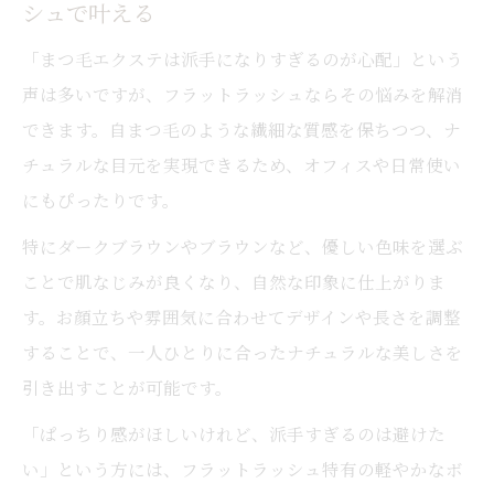
シュで叶える
ッシュが続く
駅近サロンで相談しやすいフラットラッシ
「まつ毛エクステは派手になりすぎるのが心配」という
ュメニュー
声は多いですが、フラットラッシュならその悩みを解消
できます。自まつ毛のような繊細な質感を保ちつつ、ナ
初めてでも安心な駅近のフラットラッシュ
チュラルな目元を実現できるため、オフィスや日常使い
体験
にもぴったりです。
まつ毛パーマ以上の満足感を追求するなら
まつ毛パーマに物足りなさを感じたらフラ
特にダークブラウンやブラウンなど、優しい色味を選ぶ
ットラッシュを
ことで肌なじみが良くなり、自然な印象に仕上がりま
す。お顔立ちや雰囲気に合わせてデザインや長さを調整
自然さと持ちを両立するフラットラッシュ
することで、一人ひとりに合ったナチュラルな美しさを
の選択肢
引き出すことが可能です。
まつ毛パーマからフラットラッシュへ切り
替えのメリット
「ぱっちり感がほしいけれど、派手すぎるのは避けた
い」という方には、フラットラッシュ特有の軽やかなボ
フラットラッシュはパーマとの違いを徹底