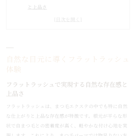
と上品さ
派手すぎずナチュラルな目元をフラットラ
ッシュで叶える
まつ毛エクステ初心者にも優しいフラット
ラッシュの魅力
自然な目元に導くフラットラッシュ
フラットラッシュはお顔立ちに合うデザイ
体験
ン選びがポイント
やさしい色味のフラットラッシュで印象チ
フラットラッシュで実現する自然な存在感と
ェンジ
上品さ
持ちがいいと話題のまつ毛エクステ術
フラットラッシュは、まつ毛エクステの中でも特に自然
フラットラッシュは持ちがいいと評判の理
な仕上がりと上品な存在感が特徴です。根元が平らな形
由とは
状で自まつ毛との密着度が高く、軽やかな付け心地を実
まつ毛エクステの持続力を左右するフラッ
現します。これにより、まつ毛パーマでは物足りない方