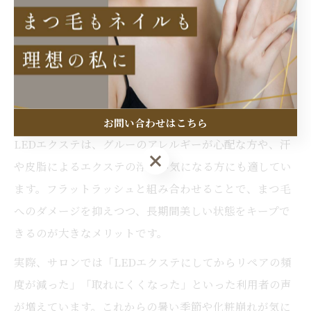
最近注目されているのが、フラットラッシュとLEDエク
ステの組み合わせです。LEDエクステは、専用のLEDラ
イトで硬化させるグルーを使用するため、従来よりも装
着直後から強力な接着力が得られます。このため、さら
に持続力がアップし、「とにかく持ちがいい」と評判で
す。
お問い合わせはこちら
LEDエクステは、グルーのアレルギーが心配な方や、汗
お問い合わせはこちら
や皮脂によるエクステの浮きが気になる方にも適してい
ます。フラットラッシュと組み合わせることで、まつ毛
へのダメージを抑えつつ、長期間美しい状態をキープで
きるのが大きなメリットです。
実際、サロンでは「LEDエクステにしてからリペアの頻
度が減った」「取れにくくなった」といった利用者の声
が増えています。これからの暑い季節や化粧崩れが気に