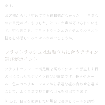
コントロール
ます。
LEDエクステで長持ち効果を実感しよう
お客様からは「初めてでも違和感がなかった」「自然な
LEDエクステ×フラットラッシュの持続力
のに目元がぱっちりした」といった声が寄せられていま
がすごい
す。初心者こそ、フラットラッシュのナチュラルさと手
評判のLEDエクステでフラットラッシュが
軽さを体感してみてはいかがでしょうか。
さらに長持ち
LEDエクステとフラットラッシュの併用ポ
フラットラッシュはお顔立ちに合うデザイン
イント
選びがポイント
お客様の声で実感するLEDエクステと持ち
フラットラッシュで満足度を高めるには、お顔立ちや目
の良さ
の形に合わせたデザイン選びが重要です。長さやカー
進化するフラットラッシュとLED技術の最
ル、色味のバリエーションから最適な組み合わせを選ぶ
新情報
ことで、より自然で魅力的な目元を演出できます。
例えば、目元を強調したい場合は長さとカールを調整