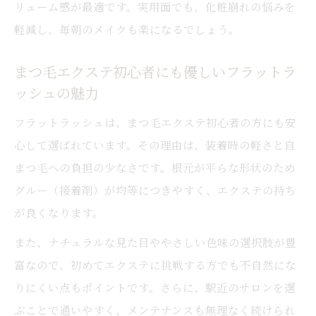
リューム感が最適です。実用面でも、化粧崩れの悩みを
解説
軽減し、毎朝のメイクも楽になるでしょう。
パーマ後のタイミングでフラットラッシュ
を検討しよう
まつ毛エクステ初心者にも優しいフラットラ
肌になじむ優しい色味で印象アップ
ッシュの魅力
優しいブラウン系フラットラッシュで自然
フラットラッシュは、まつ毛エクステ初心者の方にも安
な仕上がりに
心して選ばれています。その理由は、装着時の軽さと自
肌色になじむフラットラッシュのカラーバ
まつ毛への負担の少なさです。根元が平らな形状のため
リエーション
グルー（接着剤）が均等につきやすく、エクステの持ち
ダークブラウンのフラットラッシュで大人
が良くなります。
可愛い印象
また、ナチュラルな見た目ややさしい色味の選択肢が豊
色味選びで差がつくフラットラッシュの魅
富なので、初めてエクステに挑戦する方でも不自然にな
力
りにくい点もポイントです。さらに、駅近のサロンを選
まつ毛エクステと色味のバランスで印象を
ぶことで通いやすく、メンテナンスも無理なく続けられ