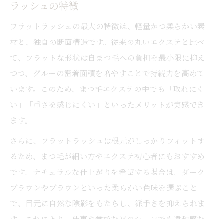
ラッシュの特徴
フラットラッシュの最大の特徴は、軽量かつ柔らかい素
材と、独自の断面構造です。従来の丸いエクステと比べ
て、フラットな形状は自まつ毛への負担を最小限に抑え
つつ、グルーの密着面積を増やすことで持続力を高めて
います。このため、まつ毛エクステの中でも「取れにく
い」「重さを感じにくい」といったメリットが実感でき
ます。
さらに、フラットラッシュは根元がしっかりフィットす
るため、まつ毛が細い方やエクステ初心者にもおすすめ
です。ナチュラルな仕上がりを希望する場合は、ダーク
ブラウンやブラウンといった柔らかい色味を選ぶこと
で、目元に自然な陰影をもたらし、派手さを抑えられま
す。これにより、仕事や学校などのシーンでも違和感な