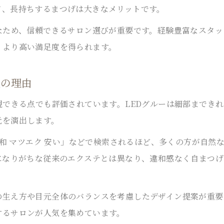
て、長持ちするまつげは大きなメリットです。
LEDエクステがもたらす朝の時短メイク術
自然な根本が魅力のLEDマツエク徹底解説
なため、信頼できるサロン選びが重要です。経験豊富なスタ
持ちの良さでLEDが忙しい女性から人気急上昇
、より高い満足度を得られます。
LED×丁寧カウンセリングで理想の時短実現
気の理由
ブラウンカラーLEDでメイクの手間を軽減
根元から自然に華やぐLEDまつげの魅力
現できる点でも評価されています。LEDグルーは細部までき
LED技術で根元から自然な立ち上がり実現
元を演出します。
持続力が自慢のLEDまつげで毎日上品な目元へ
「浦和 マツエク 安い」などで検索されるほど、多くの方が自
丁寧なカウンセリングで自然さと華やかさ両立
になりがちな従来のエクステとは異なり、違和感なく自まつ
人気のブラウンLEDで優しい印象を叶える方法
LEDまつげが時短メイクと美しさを両立する理由
の生え方や目元全体のバランスを考慮したデザイン提案が重要
丁寧カウンセリングで安心な人気LEDメニュー
するサロンが人気を集めています。