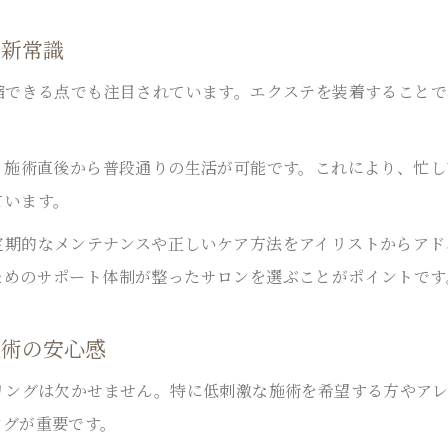
LEDエクステの丁寧カウンセリングが人気の理由
の新常識
持続力や低刺激性を重視したLED施術の流れ
自然なLEDまつ毛を実現するカウンセリングのコツ
縮できる点でも注目されています。エクステを装着すること
選べるブラウンカラーで似合う目元を提案
LEDによる時短メイクと安心施術を体験
、施術直後から普段通りの生活が可能です。これにより、忙
浦和で選べるブラウンが映えるLEDエクステ
ています。
LEDエクステで選べるブラウンカラーの魅力紹介
期的なメンテナンスや正しいケア方法をアイリストからアド
自然な色味と持続力を兼ね備えたLED施術体験
お問い合わせはこちら
お問い合わせはこちら
ためのサポート体制が整ったサロンを選ぶことがポイントです
LEDマツエクでブラウンが人気の理由を解説
施術の安心感
丁寧なカウンセリングで理想の色味を叶える
時短メイクも叶えるLEDのブラウン活用法
リングは欠かせません。特に低刺激な施術を希望する方やア
ングが重要です。