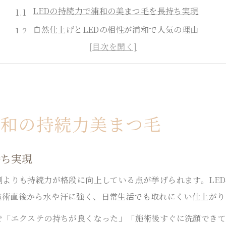
LEDの持続力で浦和の美まつ毛を長持ち実現
自然仕上げとLEDの相性が浦和で人気の理由
LEDエクステがもたらす時短メイクの新常識
丁寧なカウンセリングが叶えるLED施術の安心感
選べるブラウンカラーで自然なLEDまつ毛体験
ナチュラル目元実現の低刺激LED施術体験
浦和の持続力美まつ毛
低刺激LEDが生む自然な目元の持続力とは
LEDエクステ施術で叶う敏感肌対応の安心感
持ち実現
LEDと選べるブラウンで上品なナチュラル仕上げ
浦和で人気のLEDカウンセリング体験を徹底解説
剤よりも持続力が格段に向上している点が挙げられます。LE
施術直後から水や汗に強く、日常生活でも取れにくい仕上がり
自然に馴染むLEDマツエクで時短メイクも実現
時短メイクが叶うLEDエクステの秘密に迫る
で「エクステの持ちが良くなった」「施術後すぐに洗顔でき