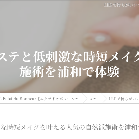
LEDで持ちがい
クステと低刺激な時短メイ
施術を浦和で体験
埼玉県浦和のまつげパーマならまつげパーマ/マツエク/眉毛 Eclat du Bonheur【エクラドゥボヌール】byMoana
コラム
LEDで持ちがいい
激な時短メイクを叶える人気の自然派施術を浦和