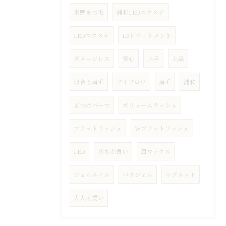
束感まつ毛
浦和LEDエクステ
LEDエクステ
L3トリートメント
ダメージレス
安心
上手
上品
似合う眉毛
アイブロウ
眉毛
浦和
まつげパーマ
ボリュームラッシュ
フラットラッシュ
Wフラットラッシュ
LED
持ちが良い
眉ワックス
ジェルネイル
パラジェル
マグネット
大人可愛い