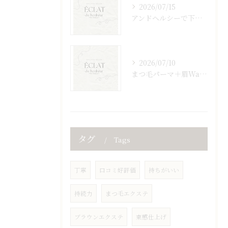
2026/07/15
アンドヘルシーで下がりまつ毛や瞼のたるみを上品に解消する大人女性必見の持続力ケア術
2026/07/10
まつ毛パーマ＋眉Waxで左右差や下がり眉毛も自然な似合わせ眉毛へ導くナチュラル美人ガイド
タグ
Tags
丁寧
口コミ好評価
持ちがいい
持続力
まつ毛エクステ
ブラウンエクステ
束感仕上げ