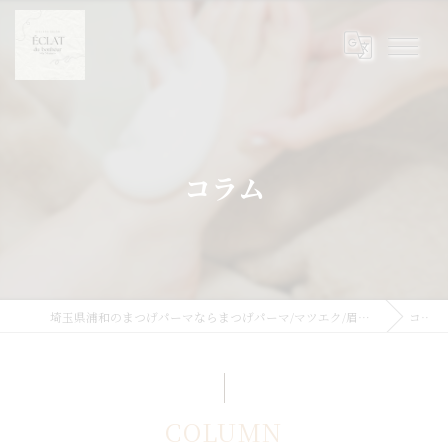
コラム
埼玉県浦和のまつげパーマならまつげパーマ/マツエク/眉毛 Eclat du Bonheur【エクラドゥボヌール】byMoana
コラム
COLUMN