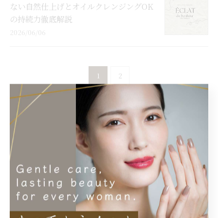
ない自然仕上げとオイルクレンジングOK
の持続力徹底解説
2026/06/06
1
2
カテゴリー
Categories
全てのカテゴリー
LED
LEDエクステ
まつ毛パーマ＋眉Wax