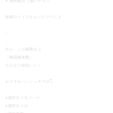
✔︎ 浦和駅近で通いやすい
毎朝のメイクをもっとラクに♪
—
あと、この画像なら
「韓国風束感」
もかなり相性いい！
おすすめハッシュタグは👇
#浦和まつ毛パーマ
#浦和まつぱ