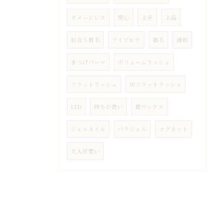
ダメージレス
安心
上手
上品
似合う眉毛
アイブロウ
眉毛
浦和
まつげパーマ
ボリュームラッシュ
フラットラッシュ
Wフラットラッシュ
LED
持ちが良い
眉ワックス
ジェルネイル
パラジェル
マグネット
大人可愛い