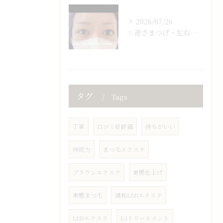
2026/07/26
✨逆さまつげ・左右差でお悩みの方必見✨
タグ
Tags
丁寧
口コミ好評価
持ちがいい
持続力
まつ毛エクステ
ブラウンエクステ
束感仕上げ
束感まつ毛
浦和LEDエクステ
LEDエクステ
L3トリートメント