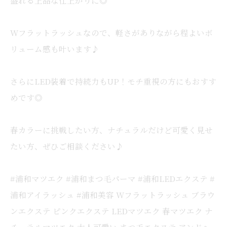
Wフラットラッシュなので、軽さがありながら程よいボ
リューム感も叶います♪
さらにLED装着で持続力もUP！モチ重視の方にもおすす
めです◎
春カラーに挑戦したい方、ナチュラルだけど可愛く見せ
たい方、ぜひご相談ください♪
#浦和マツエク #浦和まつ毛パーマ #浦和LEDエクステ #
浦和アイラッシュ #浦和美容 Wフラットラッシュ ブラウ
ンエクステ ピンクエクステ LEDマツエク 春マツエク ナ
チュラルマツエク 大人可愛い まつ毛エクステ アンドヘ