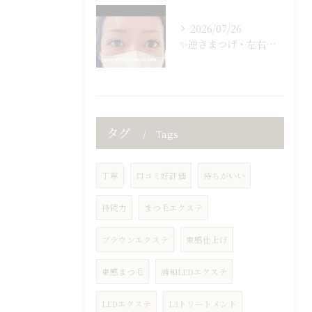
2026/07/26
✨逆さまつげ・左右差でお悩みの方必見✨
タグ
Tags
丁寧
口コミ好評価
持ちがいい
持続力
まつ毛エクステ
ブラウンエクステ
束感仕上げ
束感まつ毛
浦和LEDエクステ
LEDエクステ
L3トリートメント