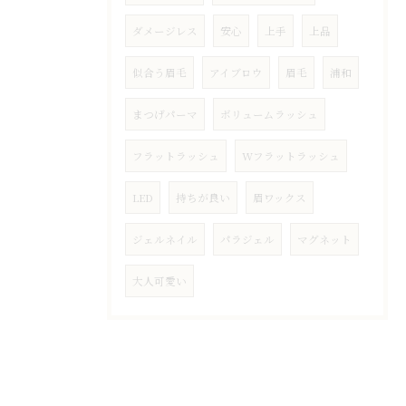
ダメージレス
安心
上手
上品
似合う眉毛
アイブロウ
眉毛
浦和
まつげパーマ
ボリュームラッシュ
フラットラッシュ
Wフラットラッシュ
LED
持ちが良い
眉ワックス
ジェルネイル
パラジェル
マグネット
大人可愛い